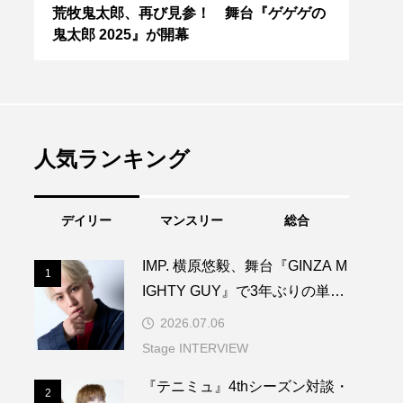
の
松下洸平が、こまつ座『闇に咲く花』に挑
３人
む
ジカル
s』
人気ランキング
デイリー
マンスリー
総合
IMP. 横原悠毅、舞台『GINZA M
1
1
IGHTY GUY』で3年ぶりの単独
主演！
2026.07.06
Stage INTERVIEW
『テニミュ』4thシーズン対談・
2
2