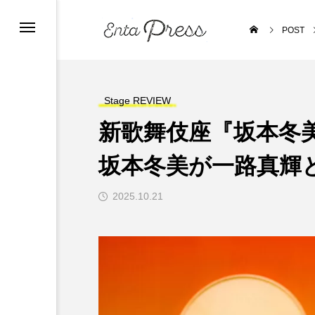
POST
Stage REVIEW
新歌舞伎座『坂本冬
坂本冬美が一路真輝
2025.10.21
Stage INTERVIEW