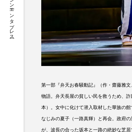
総合エンタメ・マガジン［エンタプレス］
第一部『弁天お春騒動記』（作・齋藤雅文
物語。弁天長屋の貧しい民を救うため、詐
本）。女中に化けて潜入取材した華族の館
なじみの夏子（一路真輝）と再会。政府の
が、波長の合った坂本と一路の絶妙な芝居