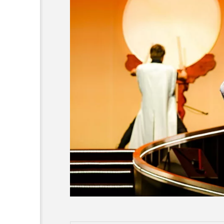
舞台『ジャンヌ・ダルク』
＆小関裕太