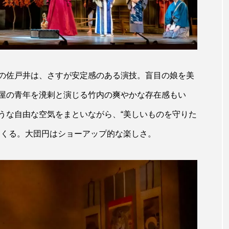
の佐戸井は、さすが安定感のある演技。盲目の娘を美
屋の青年を溌剌と演じる竹内の爽やかな存在感もい
うな自由な空気をまといながら、“美しいものを守りた
てくる。大団円はショーアップ的な楽しさ。