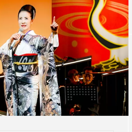
に挑む清原果耶
荒牧鬼太郎、再び見参！ 舞台『ゲゲゲ
鬼太郎 2025』が開幕