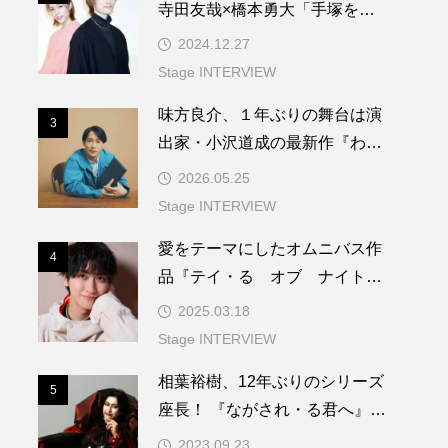
寺田友哉×橋本勇大「手塚を演
じる上で根本になる言葉をもら
2024.12.27
いました」
Stage INTERVIEW
味方良介、１年ぶりの舞台は演
3
3
出家・小沢道成の最新作『わた
しの書、頁を図る』
2026.05.25
Stage INTERVIEW
愛をテーマにしたオムニバス作
4
4
品『テイ・る オブ ナイトメ
ア』。主演の相葉裕樹が「愛」
2025.03.18
を語る
Stage INTERVIEW
相葉裕樹、12年ぶりのシリーズ
5
5
座長！ 『ながされ・る君へ』イ
ンタビュー part.1
2023.09.23