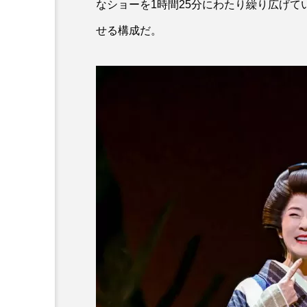
なショーを1時間25分にわたり繰り広げ
せる構成だ。