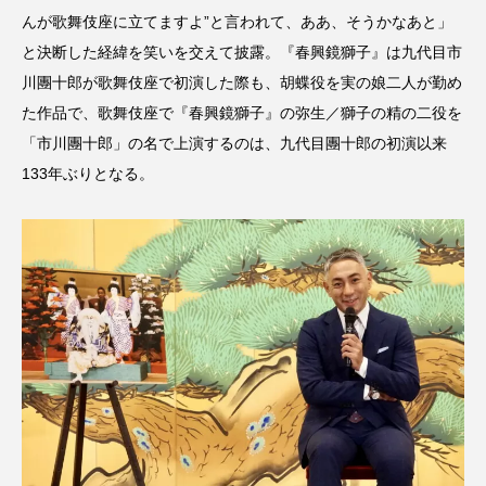
んが歌舞伎座に立てますよ”と言われて、ああ、そうかなあと」
と決断した経緯を笑いを交えて披露。『春興鏡獅子』は九代目市
川團十郎が歌舞伎座で初演した際も、胡蝶役を実の娘二人が勤め
た作品で、歌舞伎座で『春興鏡獅子』の弥生／獅子の精の二役を
「市川團十郎」の名で上演するのは、九代目團十郎の初演以来
133年ぶりとなる。