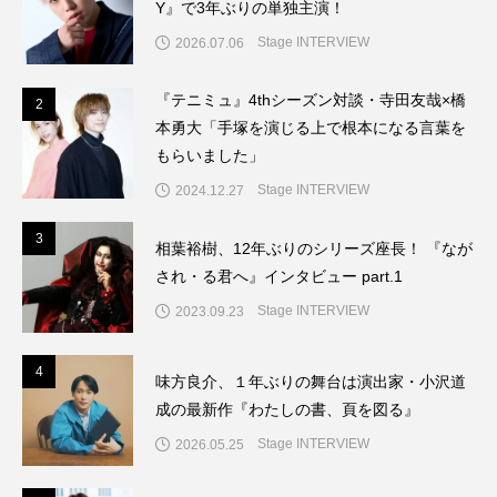
Y』で3年ぶりの単独主演！
Stage INTERVIEW
2026.07.06
『テニミュ』4thシーズン対談・寺田友哉×橋
2
2
本勇大「手塚を演じる上で根本になる言葉を
もらいました」
Stage INTERVIEW
2024.12.27
3
3
相葉裕樹、12年ぶりのシリーズ座長！ 『なが
され・る君へ』インタビュー part.1
Stage INTERVIEW
2023.09.23
4
4
味方良介、１年ぶりの舞台は演出家・小沢道
成の最新作『わたしの書、頁を図る』
Stage INTERVIEW
2026.05.25