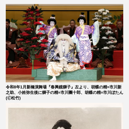
令和8年1月新橋演舞場『春興鏡獅子』左より、胡蝶の精=市川新
之助、小姓弥生後に獅子の精=市川團十郎、胡蝶の精=市川ぼたん
(🄫松竹)