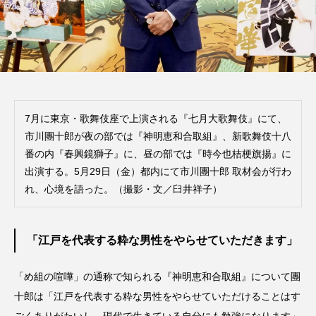
7月に東京・歌舞伎座で上演される『七月大歌舞伎』にて、
市川團十郎が夜の部では『神明恵和合取組』、新歌舞伎十八
番の内『春興鏡獅子』に、昼の部では『時今也桔梗旗揚』に
出演する。5月29日（金）都内にて市川團十郎 取材会が行わ
れ、心境を語った。（撮影・文／臼井祥子）
「江戸を代表する粋な男性をやらせていただきます」
「め組の喧嘩」の通称で知られる『神明恵和合取組』について團
十郎は「江戸を代表する粋な男性をやらせていただけることはす