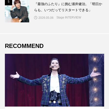
5
5
『最強のふたり』に挑む浦井健治。「明日か
らも、いつだってリスタートできる」
Stage INTERVIEW
2026.05.06
RECOMMEND