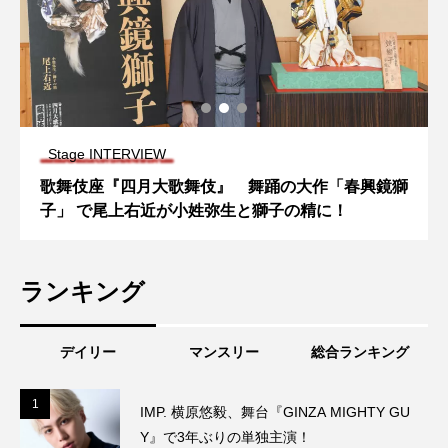
Stage INTERVIEW
歌舞伎座『四月大歌舞伎』 舞踊の大作「春興鏡獅
子」 で尾上右近が小姓弥生と獅子の精に！
ランキング
デイリー
マンスリー
総合ランキング
1
1
IMP. 横原悠毅、舞台『GINZA MIGHTY GU
Y』で3年ぶりの単独主演！