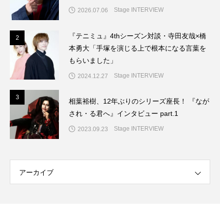
Stage INTERVIEW
2026.07.06
『テニミュ』4thシーズン対談・寺田友哉×橋
2
2
本勇大「手塚を演じる上で根本になる言葉を
もらいました」
Stage INTERVIEW
2024.12.27
3
3
相葉裕樹、12年ぶりのシリーズ座長！ 『なが
され・る君へ』インタビュー part.1
Stage INTERVIEW
2023.09.23
アーカイブ