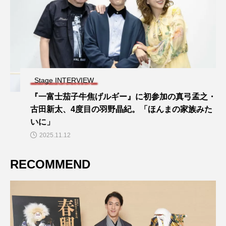
Stage INTERVIEW
『一富士茄子牛焦げルギー』に初参加の真弓孟之・
古田新太、4度目の羽野晶紀。「ほんまの家族みた
いに」
2025.11.12
RECOMMEND