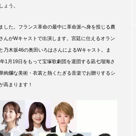
しょう。
ました。フランス革命の最中に革命派へ身を投じる農
さんがWキャストで出演します。宮廷に仕えるオラン
と乃木坂46の奥田いろはさんによるWキャスト。ま
5年1月19日をもって宝塚歌劇団を退団する凪七瑠海さ
華絢爛な美術・衣裳と熱くたぎる音楽でお贈りするシ
が高まります！