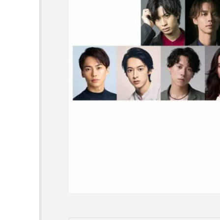
歌舞伎座『四月大歌舞伎』
「春興鏡獅子」 で尾上右
子の精に！