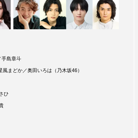
／手島章斗
 星風まどか／奥田いろは（乃木坂46）
さひ
貴