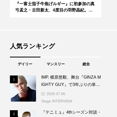
『一富士茄子牛焦げルギー』に初参加の真
『キ
p
弓孟之・古田新太、4度目の羽野晶紀。
松下
「ほんまの家族みたいに」
人気ランキング
デイリー
マンスリー
総合
IMP. 横原悠毅、舞台『GINZA M
1
1
IGHTY GUY』で3年ぶりの単独
主演！
2026.07.06
Stage INTERVIEW
『テニミュ』4thシーズン対談・
2
2