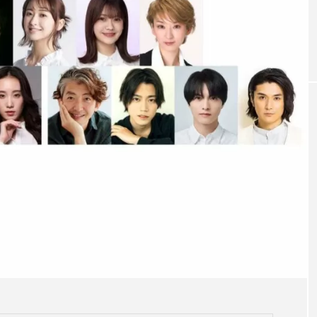
 舞踊の大作
内藤大希が受けたカルチャーショックと
近が小姓弥生と獅
は？ 『ながされ・る君へ』インタビュー 
art.2