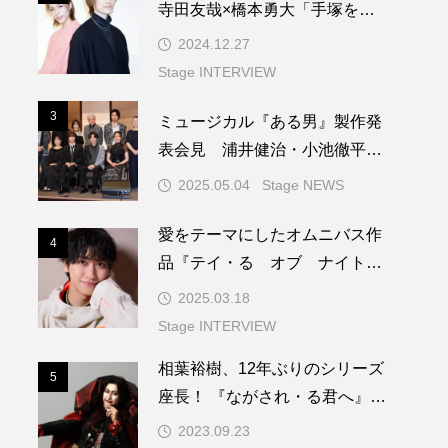
寺田友哉×橋本勇大「手塚を演
じる上で根本になる言葉をもら
2024.12.27
いました」
Stage INTERVIEW
3
ミュージカル『ある男』製作発
3
表会見 浦井健治・小池徹平ら
が世界初演への熱き想いを語る
2025.05.04
Stage NEWS
愛をテーマにしたオムニバス作
4
4
品『テイ・る オブ ナイトメ
ア』。主演の相葉裕樹が「愛」
2025.03.18
を語る
Stage INTERVIEW
相葉裕樹、12年ぶりのシリーズ
5
5
座長！ 『ながされ・る君へ』イ
ンタビュー part.1
2023.09.23