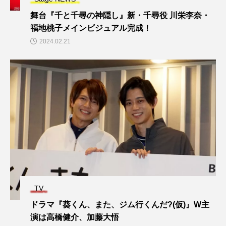
舞台『千と千尋の神隠し』新・千尋役 川栄李奈・
福地桃子メインビジュアル完成！
2024.02.21
TV
ドラマ『葵くん、また、ジム行くんだ?(仮)』W主
演は高橋健介、加藤大悟