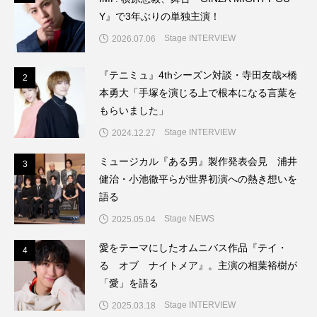
Y』で3年ぶりの単独主演！
Stage INTERVIEW
2026.07.06
『テニミュ』4thシーズン対談・寺田友哉×橋
2
2
本勇大「手塚を演じる上で根本になる言葉を
もらいました」
Stage INTERVIEW
2024.12.27
ミュージカル『ある男』製作発表会見 浦井
3
3
健治・小池徹平らが世界初演への熱き想いを
語る
Stage NEWS
2025.05.04
愛をテーマにしたオムニバス作品『テイ・
4
4
る オブ ナイトメア』。主演の相葉裕樹が
「愛」を語る
Stage INTERVIEW
2025.03.18