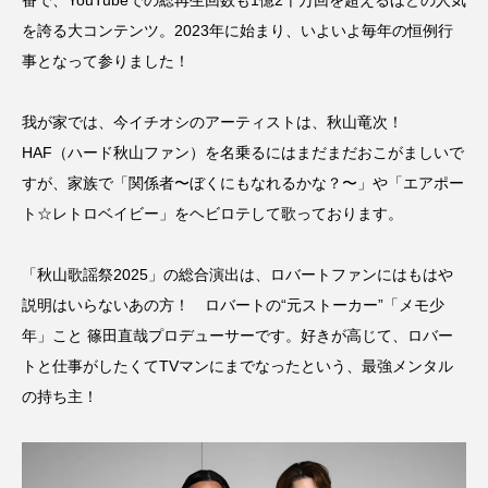
番で、YouTubeでの総再生回数も1億2千万回を超えるほどの人気
を誇る大コンテンツ。2023年に始まり、いよいよ毎年の恒例行
事となって参りました！
我が家では、今イチオシのアーティストは、秋山竜次！
HAF（ハード秋山ファン）を名乗るにはまだまだおこがましいで
すが、家族で「関係者〜ぼくにもなれるかな？〜」や「エアポー
ト☆レトロベイビー」をヘビロテして歌っております。
「秋山歌謡祭2025」の総合演出は、ロバートファンにはもはや
説明はいらないあの方！ ロバートの“元ストーカー”「メモ少
年」こと 篠田直哉プロデューサーです。好きが高じて、ロバー
トと仕事がしたくてTVマンにまでなったという、最強メンタル
の持ち主！