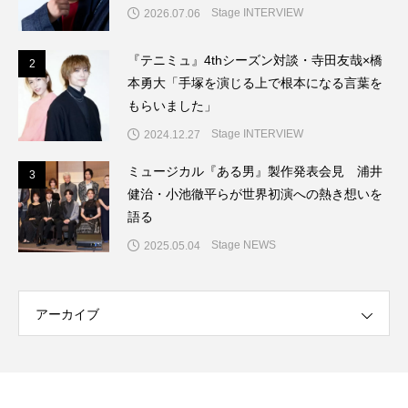
Stage INTERVIEW
2026.07.06
『テニミュ』4thシーズン対談・寺田友哉×橋
2
2
本勇大「手塚を演じる上で根本になる言葉を
もらいました」
Stage INTERVIEW
2024.12.27
ミュージカル『ある男』製作発表会見 浦井
3
3
健治・小池徹平らが世界初演への熱き想いを
語る
Stage NEWS
2025.05.04
アーカイブ