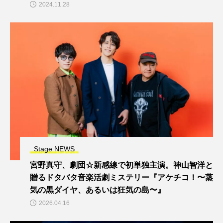
2024.11.28
Stage NEWS
宮野真守、劇団☆新感線で初単独主演。神山智洋と
贈るドタバタ音楽活劇ミステリー『アケチコ！〜蒸
気の黒ダイヤ、あるいは狂気の島〜』
2026.04.16