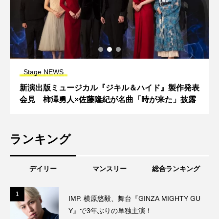
Stage NEWS
新演出版ミュージカル『ジキル＆ハイド』製作発表
会見 柿澤勇人×佐藤隆紀が名曲「時が来た」披露
ランキング
デイリー
マンスリー
総合ランキング
1
1
IMP. 横原悠毅、舞台『GINZA MIGHTY GU
Y』で3年ぶりの単独主演！