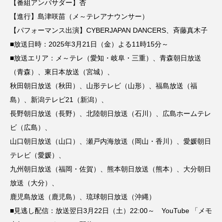
【番組アンバサダー】杏
【進行】島津咲苗（メ～テレアナウンサー）
【パフォーマンス出演】CYBERJAPAN DANCERS、斉藤真木子
■放送日時：2025年3月21日（金）よる11時15分～
■放送エリア：メ～テレ（愛知・岐阜・三重）、青森朝日放送
（青森）、東日本放送（宮城）、
秋田朝日放送（秋田）、山形テレビ（山形）、福島放送（福
島）、新潟テレビ21（新潟）、
長野朝日放送（長野）、北陸朝日放送（石川）、広島ホームテレ
ビ（広島）、
山口朝日放送（山口）、瀬戸内海放送（岡山・香川）、愛媛朝日
テレビ（愛媛）、
九州朝日放送（福岡・佐賀）、熊本朝日放送（熊本）、大分朝日
放送（大分）、
鹿児島放送（鹿児島）、琉球朝日放送（沖縄）
■見逃し配信：放送翌日3月22日（土）22:00～ YouTube 「メモ