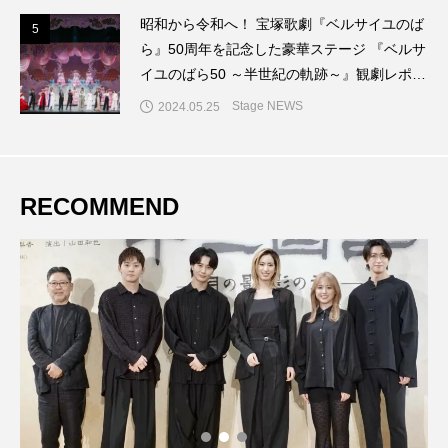
昭和から令和へ！ 宝塚歌劇『ベルサイユのば
5
5
ら』50周年を記念した豪華ステージ 『ベルサ
イユのばら50 ～半世紀の軌跡～』観劇レポー
ト
Stage NEWS
2024.05.25
RECOMMEND