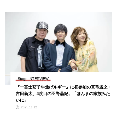
Stage INTERVIEW
『一富士茄子牛焦げルギー』に初参加の真弓孟之・
古田新太、4度目の羽野晶紀。「ほんまの家族みた
いに」
2025.11.12