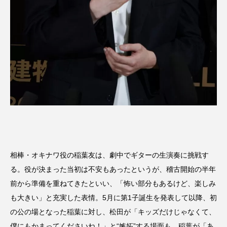
相棒・オキナワ役の稲葉友は、劇中でギターの生演奏に挑戦す
る。役が決まった当初は不安もあったというが、稽古開始の半年
前から準備を重ねてきたといい、「怖い部分もあるけど、楽しみ
も大きい」と充実した表情。5月に第1子誕生を発表して以降、初
の公の場となった稲葉に対し、松田が「キッズだけじゃなくて、
僕にもかまってくださいね！」と“嫉妬”する場面も。稲葉が「あ