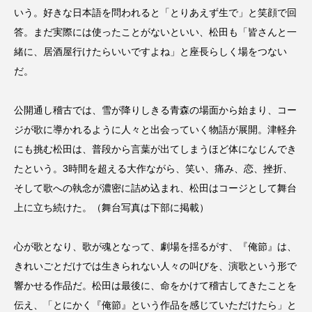
いう。好きな日本語を問われると「とりあえず生で」と笑顔で回
答。まだ実際には使ったことがないといい、松田も「皆さんと一
緒に、居酒屋行けたらいいですよね」と座長らしく場をつない
だ。
公開通し稽古では、雪が降りしきる青森の場面から始まり、コー
ジが歌に導かれるように人々と出会っていく物語が展開。津軽弁
にも挑む松田は、普段から言葉が出てしまうほど体になじんでき
たという。3時間を超える大作ながら、笑い、痛み、恋、挫折、
そして歌への執念が濃密に詰め込まれ、松田はコージとして舞台
上に立ち続けた。（舞台写真は下部に掲載）
心が歌となり、歌が魂となって、劇場を揺るがす、『俺節』は、
きれいごとだけでは生きられない人々の叫びを、演歌という形で
響かせる作品だ。松田は最後に、命をかけて稽古してきたことを
伝え、「とにかく『俺節』という作品を感じていただけたら」と