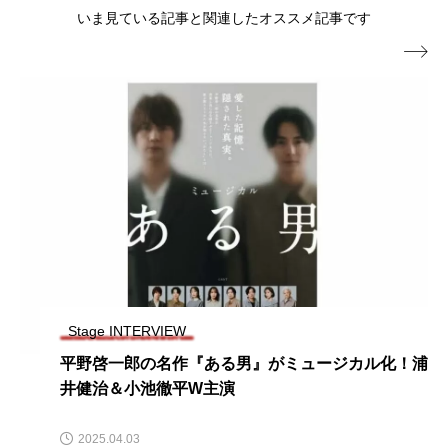
いま見ている記事と関連したオススメ記事です

Stage NEWS
浦
稲垣吾郎主演、モボ・モガプロデュース『多重露
光』上演決定
2023.08.08