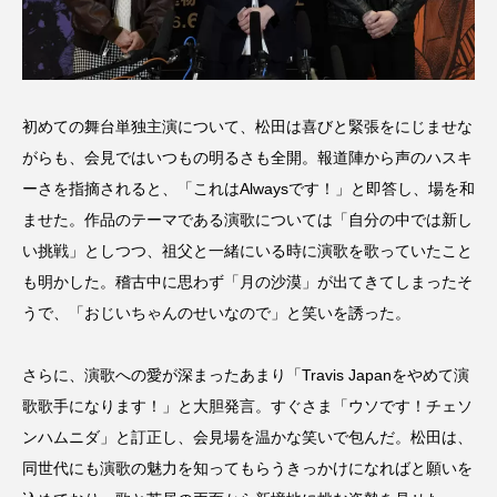
初めての舞台単独主演について、松田は喜びと緊張をにじませな
がらも、会見ではいつもの明るさも全開。報道陣から声のハスキ
ーさを指摘されると、「これはAlwaysです！」と即答し、場を和
ませた。作品のテーマである演歌については「自分の中では新し
い挑戦」としつつ、祖父と一緒にいる時に演歌を歌っていたこと
も明かした。稽古中に思わず「月の沙漠」が出てきてしまったそ
うで、「おじいちゃんのせいなので」と笑いを誘った。
さらに、演歌への愛が深まったあまり「Travis Japanをやめて演
歌歌手になります！」と大胆発言。すぐさま「ウソです！チェソ
ンハムニダ」と訂正し、会見場を温かな笑いで包んだ。松田は、
同世代にも演歌の魅力を知ってもらうきっかけになればと願いを