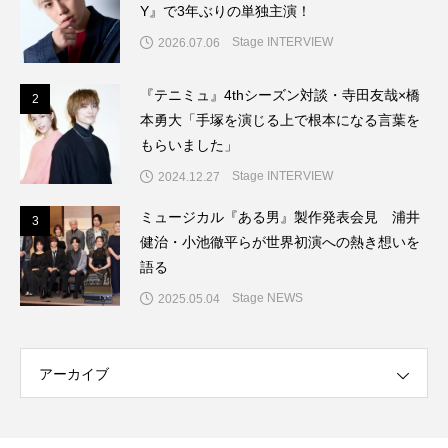
Y』で3年ぶりの単独主演！
Stage INTERVIEW
2026.07.06
『テニミュ』4thシーズン対談・寺田友哉×橋
2
2
本勇大「手塚を演じる上で根本になる言葉を
もらいました」
Stage INTERVIEW
2024.12.27
ミュージカル『ある男』製作発表会見 浦井
3
3
健治・小池徹平らが世界初演への熱き想いを
語る
Stage NEWS
2025.05.04
アーカイブ