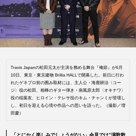
Travis Japanの松田元太が主演を務める舞台『俺節』が6月
10日、東京・東京建物 Brillia HALLで開幕した。前日に行わ
れたゲネプロ前の囲み取材には、主人公・海鹿耕治〈コー
ジ〉役の松田、相棒のギター弾き・南風原太郎〈オキナワ〉
役の稲葉友、ヒロイン・テレサ役のキム・チャンミが登壇し
し、初日を迎える心境や作品への思いを語った。（撮影／増
田慶）
「とにかく楽しみでしょうがない」会見では“演歌歌