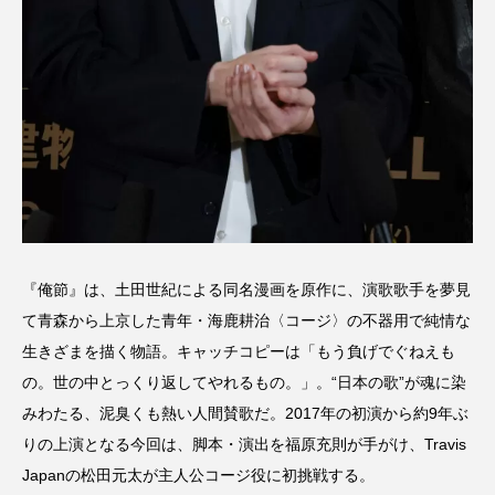
『俺節』は、土田世紀による同名漫画を原作に、演歌歌手を夢見
て青森から上京した青年・海鹿耕治〈コージ〉の不器用で純情な
生きざまを描く物語。キャッチコピーは「もう負げでぐねえも
の。世の中とっくり返してやれるもの。」。“日本の歌”が魂に染
みわたる、泥臭くも熱い人間賛歌だ。2017年の初演から約9年ぶ
りの上演となる今回は、脚本・演出を福原充則が手がけ、Travis
Japanの松田元太が主人公コージ役に初挑戦する。