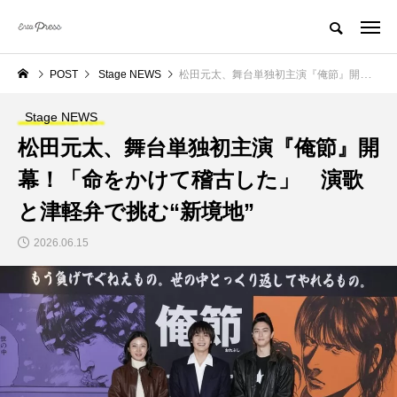
POST
Stage NEWS
松田元太、舞台単独初主演『俺節』開幕！「命をかけて稽古した」 演歌と津軽弁で挑む“新境地”
Stage NEWS
松田元太、舞台単独初主演『俺節』開
幕！「命をかけて稽古した」 演歌
と津軽弁で挑む“新境地”
2026.06.15