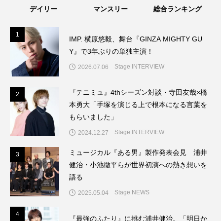
デイリー
マンスリー
総合ランキング
1
1
IMP. 横原悠毅、舞台『GINZA MIGHTY GU
Y』で3年ぶりの単独主演！
Stage INTERVIEW
2026.07.06
『テニミュ』4thシーズン対談・寺田友哉×橋
2
2
本勇大「手塚を演じる上で根本になる言葉を
もらいました」
Stage INTERVIEW
2024.12.27
ミュージカル『ある男』製作発表会見 浦井
3
3
健治・小池徹平らが世界初演への熱き想いを
語る
Stage NEWS
2025.05.04
4
4
『最強のふたり』に挑む浦井健治。「明日か