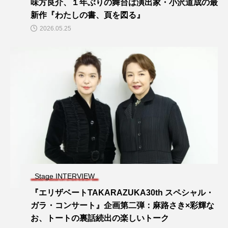
味方良介、１年ぶりの舞台は演出家・小沢道成の最
新作『わたしの書、頁を図る』
2026.05.25
Stage INTERVIEW
『エリザベートTAKARAZUKA30th スペシャル・
ガラ・コンサート』企画第二弾：麻路さき×彩輝な
お、トートの裏話続出の楽しいトーク