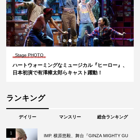
Stage PHOTO
ハートウォーミングなミュージカル『ヒーロー』、
日本初演で有澤樟太郎らキャスト躍動！
ランキング
デイリー
マンスリー
総合ランキング
1
1
IMP. 横原悠毅、舞台『GINZA MIGHTY GU