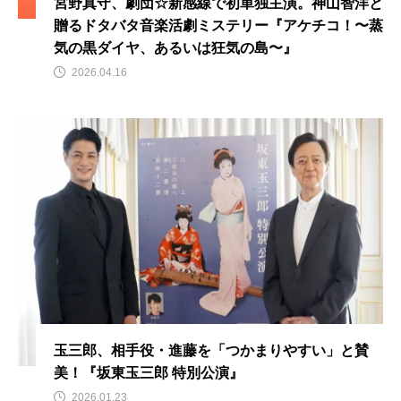
宮野真守、劇団☆新感線で初単独主演。神山智洋と
贈るドタバタ音楽活劇ミステリー『アケチコ！〜蒸
気の黒ダイヤ、あるいは狂気の島〜』
2026.04.16
玉三郎、相手役・進藤を「つかまりやすい」と賛
美！『坂東玉三郎 特別公演』
2026.01.23