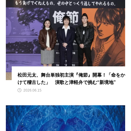
松田元太、舞台単独初主演『俺節』開幕！「命をか
けて稽古した」 演歌と津軽弁で挑む“新境地”
2026.06.15