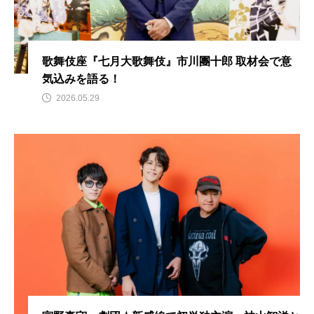
歌舞伎座『七月大歌舞伎』市川團十郎 取材会で意
気込みを語る！
2026.05.29