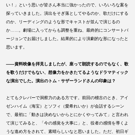
い！」という思いが皆さん本当に強かったので、いろいろな案を
探っていきました。演出をそぎ落としてやるのか、歌だけにする
のか、リーディングのような形でキャストが並んで演じるの
か……。劇場に入ってからも調整を重ね、最終的にコンサートバ
ージョンでお届けしました。結果的により演劇的な形になったと
思います。
――資料映像を拝見しましたが、座って朗読するのでもなく、歌
を歌うだけでもない、想像力をかきたてるようなドラマティック
な演出でした。演出のトム・サザーランドさんの印象は？
とてもクレバーで洞察力のある方です。前回の稽古のとき、アイ
ゼンハイム（海宝）とソフィ（愛希れいか）が会話するシーン
で、最初に「動きは決めないからとにかくやってみて」と言われ
て演じてみると、「今の感覚を大事に」と、役者の感情を導くよ
うな進め方をされて、素晴らしいなと思いました。ただ、初日ギ