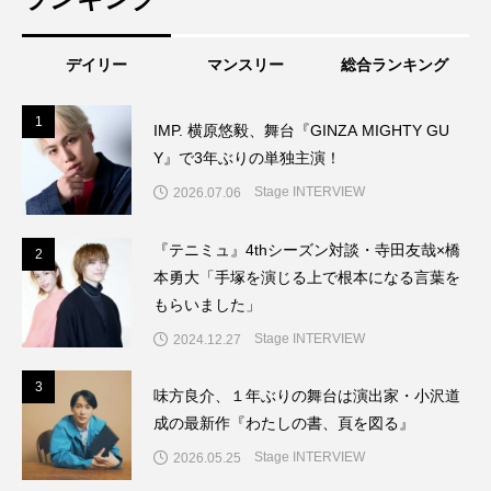
デイリー
マンスリー
総合ランキング
1
1
IMP. 横原悠毅、舞台『GINZA MIGHTY GU
Y』で3年ぶりの単独主演！
Stage INTERVIEW
2026.07.06
『テニミュ』4thシーズン対談・寺田友哉×橋
2
2
本勇大「手塚を演じる上で根本になる言葉を
もらいました」
Stage INTERVIEW
2024.12.27
3
3
味方良介、１年ぶりの舞台は演出家・小沢道
成の最新作『わたしの書、頁を図る』
Stage INTERVIEW
2026.05.25