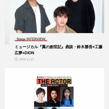
Stage INTERVIEW
ミュージカル『翼の創世記』鼎談・鈴木勝吾×工藤
広夢×DION
2024.11.21