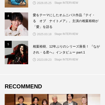
Stage INTERVIEW
2026.05.25
愛をテーマにしたオムニバス作品『テイ・
4
4
る オブ ナイトメア』。主演の相葉裕樹が
「愛」を語る
Stage INTERVIEW
2025.03.18
5
5
相葉裕樹、12年ぶりのシリーズ座長！ 『なが
され・る君へ』インタビュー part.1
Stage INTERVIEW
2023.09.23
RECOMMEND