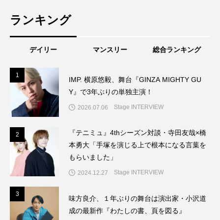
ランキング
デイリー
マンスリー
総合ランキング
1
1
IMP. 横原悠毅、舞台『GINZA MIGHTY GU
Y』で3年ぶりの単独主演！
Stage INTERVIEW
2026.07.06
『テニミュ』4thシーズン対談・寺田友哉×橋
2
2
本勇大「手塚を演じる上で根本になる言葉を
もらいました」
Stage INTERVIEW
2024.12.27
3
3
味方良介、１年ぶりの舞台は演出家・小沢道
成の最新作『わたしの書、頁を図る』