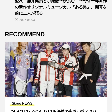
盟友・浦井健治と小池徹平が挑む、平野啓一郎原作
の新作オリジナルミュージカル『ある男』。開幕を
前に二人が語る！
2025.08.03
RECOMMEND
Stage NEWS
ついにU-17 WORLD CUP決勝の火蓋が落とされ