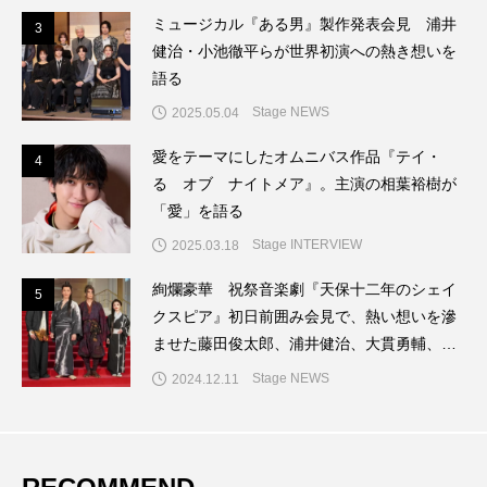
ミュージカル『ある男』製作発表会見 浦井
3
3
健治・小池徹平らが世界初演への熱き想いを
語る
Stage NEWS
2025.05.04
愛をテーマにしたオムニバス作品『テイ・
4
4
る オブ ナイトメア』。主演の相葉裕樹が
「愛」を語る
Stage INTERVIEW
2025.03.18
絢爛豪華 祝祭音楽劇『天保十二年のシェイ
5
5
クスピア』初日前囲み会見で、熱い想いを滲
ませた藤田俊太郎、浦井健治、大貫勇輔、唯
月ふうか
Stage NEWS
2024.12.11