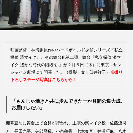
映画監督・林海象原作のハードボイルド探偵シリーズ『私立
探偵 濱マイク』。その舞台化第二弾、舞台『私立探偵 濱マ
イク-遙かな時代の階段を-』が２月６日（木）に東京・サン
シャイン劇場にて開幕した。（撮影・文／臼井祥子）
※撮り
下ろしステージ写真はこちらから！
「もんじゃ焼きと共に歩んできた一か月間の集大成、
お届けしたい」
開幕直前に舞台上で会見が行われ、主演の濱マイク役・佐藤流司
と、長田光平、矢部昌暉、小泉萌香、七木奏音、井澤巧麻、八木