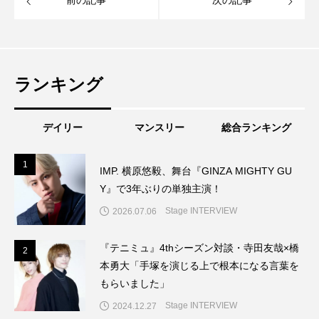
前の記事
次の記事
ランキング
デイリー
マンスリー
総合ランキング
1
1
IMP. 横原悠毅、舞台『GINZA MIGHTY GU
Y』で3年ぶりの単独主演！
Stage INTERVIEW
2026.07.06
『テニミュ』4thシーズン対談・寺田友哉×橋
2
2
本勇大「手塚を演じる上で根本になる言葉を
もらいました」
Stage INTERVIEW
2024.12.27