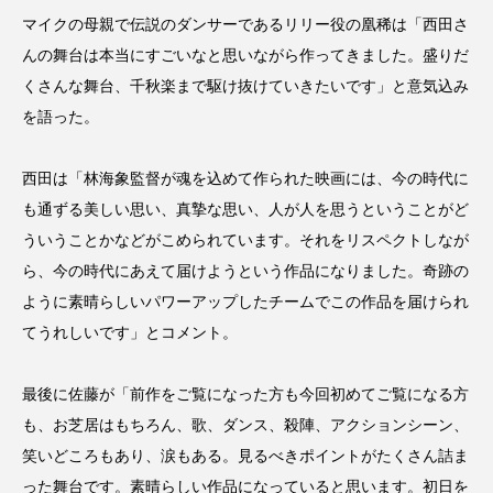
マイクの母親で伝説のダンサーであるリリー役の凰稀は「西田さ
んの舞台は本当にすごいなと思いながら作ってきました。盛りだ
くさんな舞台、千秋楽まで駆け抜けていきたいです」と意気込み
を語った。
西田は「林海象監督が魂を込めて作られた映画には、今の時代に
も通ずる美しい思い、真摯な思い、人が人を思うということがど
ういうことかなどがこめられています。それをリスペクトしなが
ら、今の時代にあえて届けようという作品になりました。奇跡の
ように素晴らしいパワーアップしたチームでこの作品を届けられ
てうれしいです」とコメント。
最後に佐藤が「前作をご覧になった方も今回初めてご覧になる方
も、お芝居はもちろん、歌、ダンス、殺陣、アクションシーン、
笑いどころもあり、涙もある。見るべきポイントがたくさん詰ま
った舞台です。素晴らしい作品になっていると思います。初日を