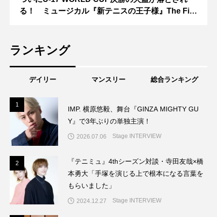
る！ ミュージカル『新テニスの王子様』The Fift
h Stage開幕！
ランキング
デイリー
マンスリー
総合ランキング
1
1
IMP. 横原悠毅、舞台『GINZA MIGHTY GU
Y』で3年ぶりの単独主演！
Stage INTERVIEW
2026.07.06
『テニミュ』4thシーズン対談・寺田友哉×橋
2
2
本勇大「手塚を演じる上で根本になる言葉を
もらいました」
Stage INTERVIEW
2024.12.27