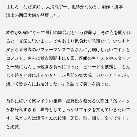
ましろ、なだぎ武 、大浦龍宇一、凰稀かなめと、劇作・脚本・
演出の西田大輔が登壇した。
本作が30歳になって最初の舞台だという佐藤は、その点を聞かれ
ると「光栄に思います。でもあまり気負わず意識せず、いつもと
変わらず最高のパフォーマンスで皆さんにお届けしたいです」と
コメント。さらに稽古期間中に６回、座組のキャストやスタッフ
と一緒にもんじゃ焼きを食べに行ったエピソードを披露し「もん
じゃ焼きと共に歩んできた一か月間の集大成。カリッとこんがり
焼いて皆さんにお届けしたい」と語って笑いを誘った。
前作に続いて濱マイクの相棒・星野役を務める矢部は「濱マイク
が格好良すぎる。星野としてしっかりマイクを支えていきたいで
す。見どころは流司くんの殺陣、芝居、歌、踊り、全てです！」
と絶賛。