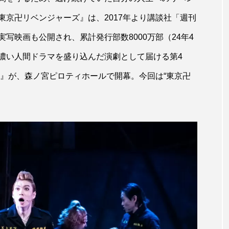
京卍リベンジャーズ』は、2017年より講談社「週刊
写映画も公開され、累計発行部数8000万部（24年4
濃い人間ドラマを盛り込んだ演劇として届ける第4
－』が、森ノ宮ピロティホールで開幕。今回は“東京卍