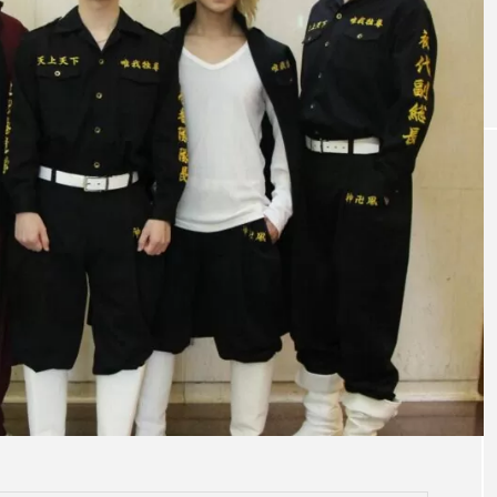
シュタイン』開
柿澤勇人、吉沢亮 主演、『ディア・エ
ン・ハンセン』開幕！