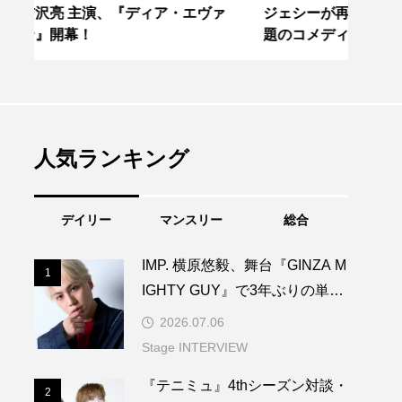
ヴァ
ジェシーが再びビートルジュースに！ 話
北翔
題のコメディ、2年ぶりの再演
北翔
人気ランキング
デイリー
マンスリー
総合
IMP. 横原悠毅、舞台『GINZA M
1
1
IGHTY GUY』で3年ぶりの単独
主演！
2026.07.06
Stage INTERVIEW
『テニミュ』4thシーズン対談・
2
2