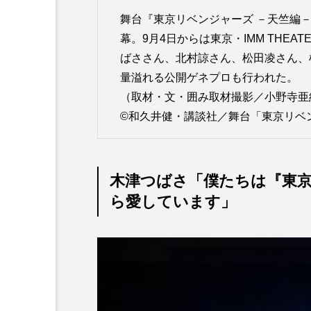
舞台『東京リベンジャーズ －天竺編－
幕。9月4日からは東京・IMM THE
ばささん、北村諒さん、松田凌さん、
量溢れる公開ゲネプロも行われた。
（取材・文・囲み取材撮影／小野寺亜
©和久井健・講談社／舞台「東京リベ
木津つばさ「僕たちは『東
ら愛しています」