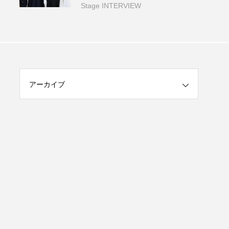
『もえ・る剣』 わちゃわちゃ座
Stage INTERVIEW
談会
アーカイブ