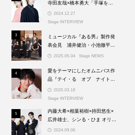
寺田友哉×橋本勇大「手塚を演
じる上で根本になる言葉をもら
2024.12.27
いました」
Stage INTERVIEW
3
ミュージカル『ある男』製作発
3
表会見 浦井健治・小池徹平ら
が世界初演への熱き想いを語る
2025.05.04
Stage NEWS
愛をテーマにしたオムニバス作
4
4
品『テイ・る オブ ナイトメ
ア』。主演の相葉裕樹が「愛」
2025.03.18
を語る
Stage INTERVIEW
内藤大希×相葉裕樹×持田悠生×
5
5
広井雄士、シンる・ひま オリジ
ナ・る ミュージカ・る 革命
2024.09.06