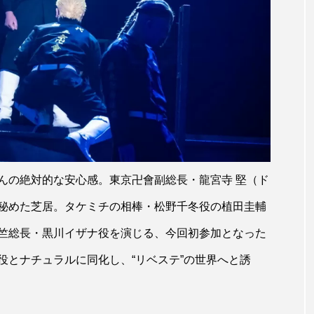
んの絶対的な安心感。東京卍會副総長・龍宮寺 堅（ド
秘めた芝居。タケミチの相棒・松野千冬役の植田圭輔
竺総長・黒川イザナ役を演じる、今回初参加となった
役とナチュラルに同化し、“リベステ”の世界へと誘