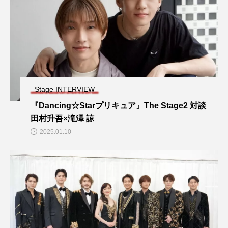
Stage INTERVIEW
『Dancing☆Starプリキュア』The Stage2 対談
田村升吾×滝澤 諒
2025.01.10