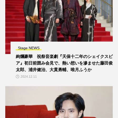
Stage NEWS
絢爛豪華 祝祭音楽劇『天保十二年のシェイクスピ
ア』初日前囲み会見で、熱い想いを滲ませた藤田俊
太郎、浦井健治、大貫勇輔、唯月ふうか
2024.12.11