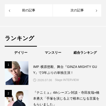
前の記事
次の記事
ランキング
デイリー
マンスリー
総合ランキング
1
1
IMP. 横原悠毅、舞台『GINZA MIGHTY GU
Y』で3年ぶりの単独主演！
Stage INTERVIEW
2026.07.06
『テニミュ』4thシーズン対談・寺田友哉×橋
2
2
本勇大「手塚を演じる上で根本になる言葉を
もらいました」