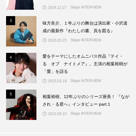
Stage INTERVIEW
2024.12.27
3
3
味方良介、１年ぶりの舞台は演出家・小沢道
成の最新作『わたしの書、頁を図る』
Stage INTERVIEW
2026.05.25
愛をテーマにしたオムニバス作品『テイ・
4
4
る オブ ナイトメア』。主演の相葉裕樹が
「愛」を語る
Stage INTERVIEW
2025.03.18
5
5
相葉裕樹、12年ぶりのシリーズ座長！ 『なが
され・る君へ』インタビュー part.1
Stage INTERVIEW
2023.09.23