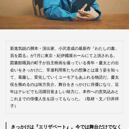
新進気鋭の脚本・演出家、小沢道成の最新作『わたしの書、
頁を図る』が7月に東京・紀伊國屋ホールにて上演される。
図書館職員の町子が自主映画を撮っている青年・慶太との出
会いをきっかけに、常連利用客たちの想像とは違う姿を知っ
て、葛藤し、変化していくユーモアもあふれる物語だ。慶太
役を務めるのは味方良介。舞台をきっかけに俳優になり、近
年はテレビでも活躍目覚ましい味方に、本作への意気込みと
これまでの俳優人生を語ってもらった。（取材・文／臼井祥
子）
きっかけは『エリザベート』。今では舞台だけでなく