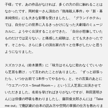
子様』です。あの作品がなければ、多くの方の目に触れることは
なかったです。岡村俊一さん演出の『熱海殺人事件』や『新・幕
末純情伝』にも大きな影響を受けましたし、『グランドホテル』
では、自分がこの世界に入るきっかけになった大劇場のミュージ
カルに、ようやく出演することができた。「自分が想像していた
ものだけでは足りない」と痛感した経験は、とても大きかったで
す。そこから、さらに多くの演出家の方々と仕事がしたいと思う
ようになりました。
スズカツさん（鈴木勝秀）に「味方はそんなに歌わなくていいか
ら芝居を磨け」って言われたことがありました。「ずっと頑張っ
たら、いつかお前で 1本作ってやるから」と。その言葉のあとに
『ウエアハウス～Small Room～』という三人芝居に出演させて
いただきました。名前を挙げればきりがないですが、和田憲明さ
んには俳優の呼吸を教わりましたし、藤田俊太郎さんには『Take
me out』で翻訳劇の台本の読み方や空間の掌握の仕方を教わりま