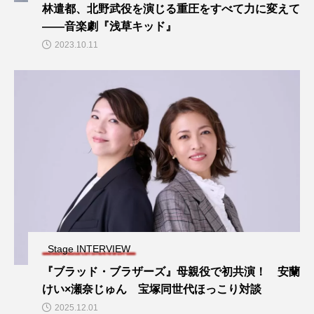
林遣都、北野武役を演じる重圧をすべて力に変えて
——音楽劇『浅草キッド』
2023.10.11
Stage INTERVIEW
『ブラッド・ブラザーズ』母親役で初共演！ 安蘭
けい×瀬奈じゅん 宝塚同世代ほっこり対談
2025.12.01