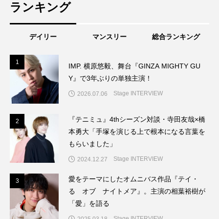
ランキング
デイリー
マンスリー
総合ランキング
1
1
IMP. 横原悠毅、舞台『GINZA MIGHTY GU
Y』で3年ぶりの単独主演！
Stage INTERVIEW
2026.07.06
『テニミュ』4thシーズン対談・寺田友哉×橋
2
2
本勇大「手塚を演じる上で根本になる言葉を
もらいました」
Stage INTERVIEW
2024.12.27
愛をテーマにしたオムニバス作品『テイ・
3
3
る オブ ナイトメア』。主演の相葉裕樹が
「愛」を語る
Stage INTERVIEW
2025.03.18