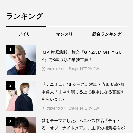
ランキング
デイリー
マンスリー
総合ランキング
1
1
IMP. 横原悠毅、舞台『GINZA MIGHTY GU
Y』で3年ぶりの単独主演！
Stage INTERVIEW
2026.07.06
『テニミュ』4thシーズン対談・寺田友哉×橋
2
2
本勇大「手塚を演じる上で根本になる言葉を
もらいました」
Stage INTERVIEW
2024.12.27
愛をテーマにしたオムニバス作品『テイ・
3
3
る オブ ナイトメア』。主演の相葉裕樹が