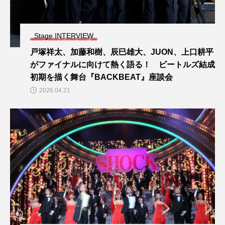
Stage INTERVIEW
戸塚祥太、加藤和樹、辰巳雄大、JUON、上口耕平
がファイナルに向けて熱く語る！ ビートルズ結成
初期を描く舞台『BACKBEAT』座談会
2026.04.21