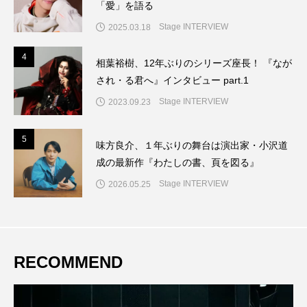
「愛」を語る
Stage INTERVIEW
2025.03.18
4
4
相葉裕樹、12年ぶりのシリーズ座長！ 『なが
され・る君へ』インタビュー part.1
Stage INTERVIEW
2023.09.23
5
5
味方良介、１年ぶりの舞台は演出家・小沢道
成の最新作『わたしの書、頁を図る』
Stage INTERVIEW
2026.05.25
RECOMMEND