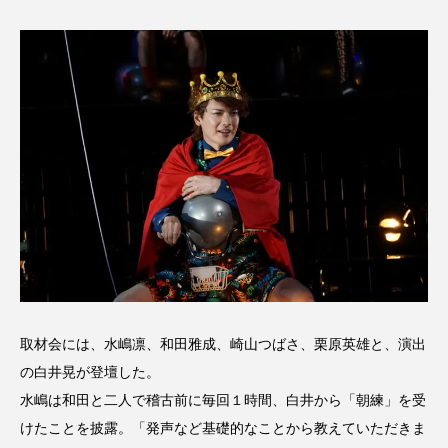
取材会には、水嶋凛、和田雅成、崎山つばさ、栗原英雄と、演出
の白井晃が登壇した。
水嶋は和田と二人で稽古前に毎回１時間、白井から「朝練」を受
けたことを披露。「発声など基礎的なことから教えていただきま