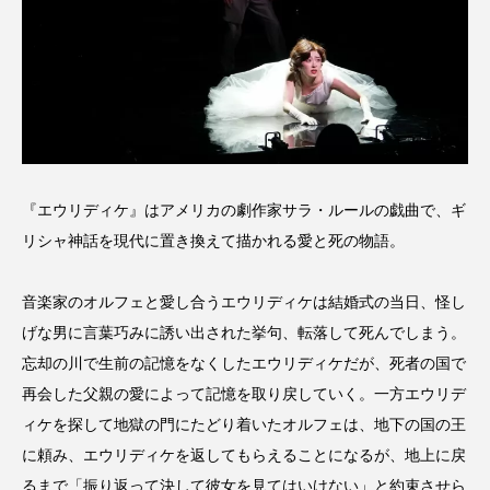
『エウリディケ』はアメリカの劇作家サラ・ルールの戯曲で、ギ
リシャ神話を現代に置き換えて描かれる愛と死の物語。
音楽家のオルフェと愛し合うエウリディケは結婚式の当日、怪し
げな男に言葉巧みに誘い出された挙句、転落して死んでしまう。
忘却の川で生前の記憶をなくしたエウリディケだが、死者の国で
再会した父親の愛によって記憶を取り戻していく。一方エウリデ
ィケを探して地獄の門にたどり着いたオルフェは、地下の国の王
に頼み、エウリディケを返してもらえることになるが、地上に戻
るまで「振り返って決して彼女を見てはいけない」と約束させら