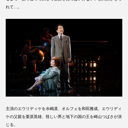
れて…。
主演のエウリディケを水嶋凛、オルフェを和田雅成、エウリディ
ケの父親を栗原英雄、怪しい男と地下の国の王を崎山つばさが演
じる。