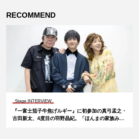
RECOMMEND
Stage INTERVIEW
『一富士茄子牛焦げルギー』に初参加の真弓孟之・
古田新太、4度目の羽野晶紀。「ほんまの家族みた
いに」