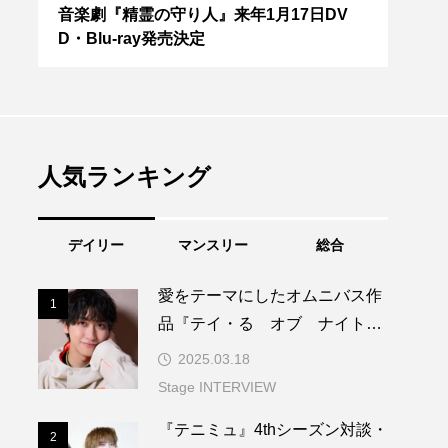
『な
音楽劇『精霊の守り人』来年1月17日DV
新歌
D・Blu-ray発売決定
ト！
ット
人気ランキング
デイリー
マンスリー
総合
愛をテーマにしたオムニバス作
1
1
品『テイ・る オブ ナイトメ
ア』。主演の相葉裕樹が「愛」
2025.03.18
を語る
Stage INTERVIEW
『テニミュ』4thシーズン対談・
2
2