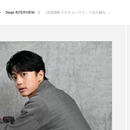
Stage INTERVIEW
『赤坂檜町テキサスハウス』で永六輔を演じる伊藤健太郎。「振り返ったとき“良かったな”と思える人生であれば」
Stage INTERVIEW