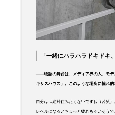
ついにU-17 WORLD C
とされる！ ミュージカル
子様』The Fifth Stage開
「一緒にハラハラドキドキ
――物語の舞台は、メディア界の人、モデ
キサスハウス」。このような場所に憧れ的
自分は…絶対住みたくないですね（苦笑）
レベルになるとちょっと疲れちゃいそうで。