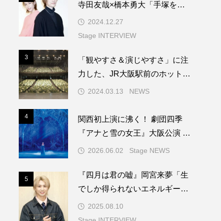
寺田友哉×橋本勇大「手塚を演
じる上で根本になる言葉をもら
2024.12.27
いました」
Stage INTERVIEW
3
「観やすさ＆演じやすさ」に注
3
力した、JR大阪駅前のホットな
新劇場「ＳｋｙシアターＭＢ
2024.03.13
NEWS
Ｓ」
4
関西初上演に沸く！ 劇団四季
4
『アナと雪の女王』大阪公演 製
作発表会レポート
2026.06.02
Stage NEWS
『四月は君の嘘』岡宮来夢「生
5
でしか得られないエネルギーっ
5
てすごいんですよ」
2025.08.10
Stage INTERVIEW