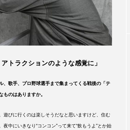
UP決勝の火蓋が落
相葉裕樹、12年ぶりのシリーズ座長！ 
『新テニスの王
がされ・る君へ』インタビュー part.1
幕！
、アトラクションのような感覚に」
ル、歌手、プロ野球選手まで集まってくる戦後の「テ
なものはありますか。
。遊びに行くのは楽しそうだなと思いますけど、住む
夜中にいきなり“コンコン”って来て“飲もうよ”とか始