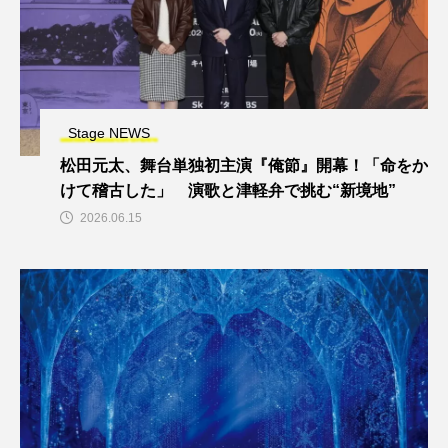
Stage NEWS
松田元太、舞台単独初主演『俺節』開幕！「命をか
けて稽古した」 演歌と津軽弁で挑む“新境地”
2026.06.15