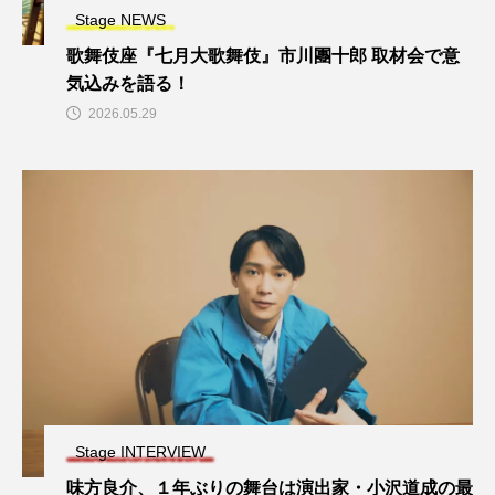
Stage NEWS
歌舞伎座『七月大歌舞伎』市川團十郎 取材会で意
気込みを語る！
2026.05.29
Stage INTERVIEW
味方良介、１年ぶりの舞台は演出家・小沢道成の最